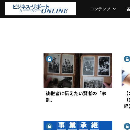
コンテンツ
keyboard_arrow_down
後継者に伝えたい賢者の「家
【
訓」
（
経