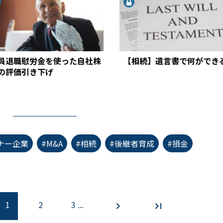
員退職慰労金を使った自社株
【相続】遺言書で何ができ
の評価引き下げ
ナー企業
#M&A
#相続
#後継者育成
#損金
1
2
3 ...
chevron_right
last_page