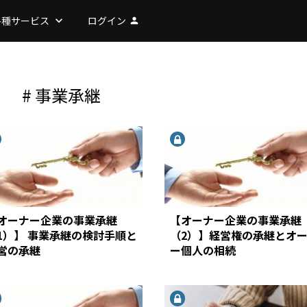
各種サービス
keyboard_arrow_down
ログイン
person
# 事業承継
オーナー企業の事業承継
【オーナー企業の事業承継
1）】 事業承継の検討手順と
（2）】経営権の承継とオ
営の承継
ー個人の相続