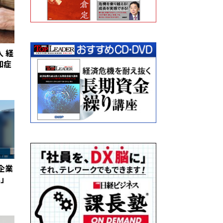
人 経
知症
企業
換」