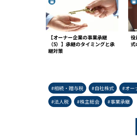
【オーナー企業の事業承継
役
（5）】承継のタイミングと承
式
継対策
#相続・贈与税
#自社株式
#オー
#法人税
#株主総会
#事業承継
first_page
chevron_left