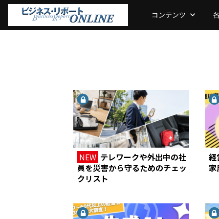
コンテンツ
keyboard_arrow_down
NEW
テレワークや外出中の社
経
員を災害から守るためのチェッ
家
クリスト