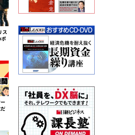
リス
のポ
ケー
念だ