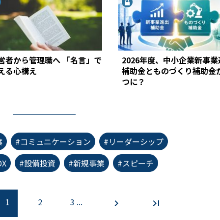
営者から管理職へ 「名言」で
2026年度、中小企業新事業
える心構え
補助金とものづくり補助金
つに？
葉
#コミュニケーション
#リーダーシップ
DX
#設備投資
#新規事業
#スピーチ
1
2
3 ...
chevron_right
last_page