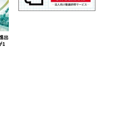
進出
が1