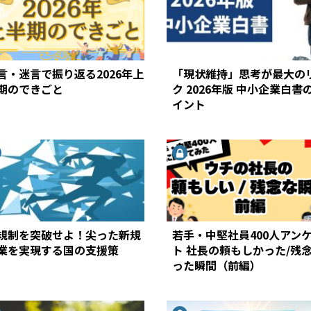
言・迷言で振り返る2026年上
「現状維持」思考が最大の
期のできごと
ク 2026年版 中小企業白書
イント
規制を突破せよ！尖った新規
若手・中堅社員400人アン
業を実現する国の支援策
ト 社長の頼もしかった/残
った瞬間（前編）