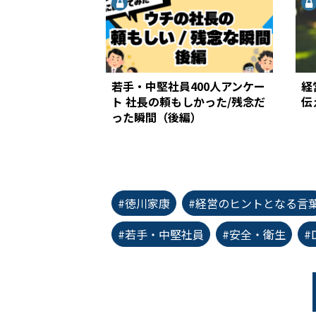
若手・中堅社員400人アンケー
経
ト 社長の頼もしかった/残念だ
伝
った瞬間（後編）
#徳川家康
#経営のヒントとなる言
#若手・中堅社員
#安全・衛生
#
first_page
chevron_left