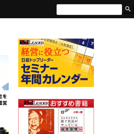
search
社を
経営