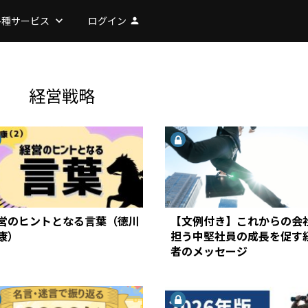
各種サービス
keyboard_arrow_down
ログイン
person
経営戦略
営のヒントとなる言葉（徳川
【文例付き】これからの会
康）
担う中堅社員の成長を促す
者のメッセージ