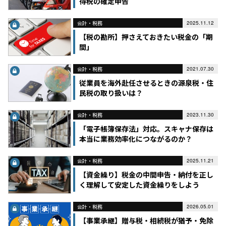
得税の確定申告
会計・税務
2025.11.12
【税の勘所】押さえておきたい税金の「期
間」
会計・税務
2021.07.30
従業員を海外赴任させるときの源泉税・住
民税の取り扱いは？
会計・税務
2023.11.30
「電子帳簿保存法」対応。スキャナ保存は
本当に業務効率化につながるのか？
会計・税務
2025.11.21
【資金繰り】税金の中間申告・納付を正し
く理解して安定した資金繰りをしよう
会計・税務
2026.05.01
【事業承継】贈与税・相続税が猶予・免除