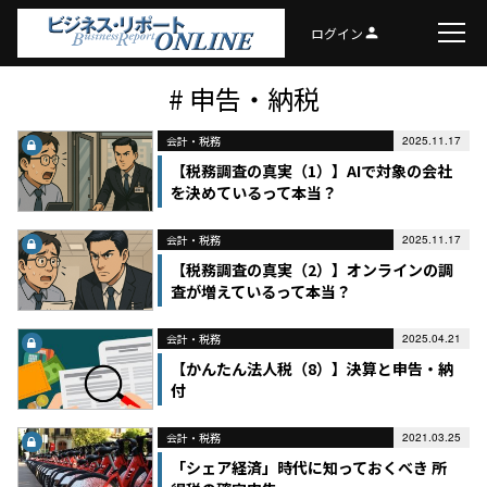
ログイン
person
# 申告・納税
会計・税務
2025.11.17
【税務調査の真実（1）】AIで対象の会社
を決めているって本当？
会計・税務
2025.11.17
【税務調査の真実（2）】オンラインの調
査が増えているって本当？
会計・税務
2025.04.21
【かんたん法人税（8）】決算と申告・納
付
会計・税務
2021.03.25
「シェア経済」時代に知っておくべき 所