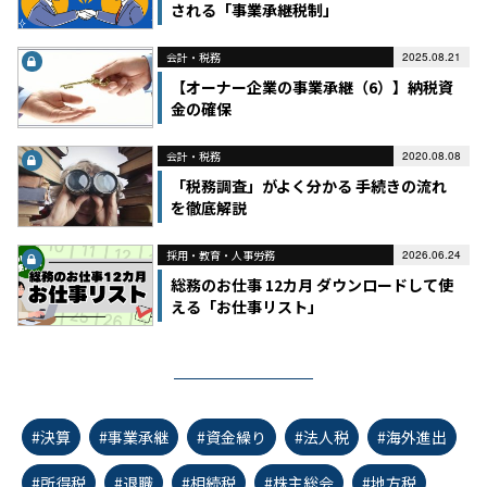
される「事業承継税制」
会計・税務
2025.08.21
【オーナー企業の事業承継（6）】納税資
金の確保
会計・税務
2020.08.08
「税務調査」がよく分かる 手続きの流れ
を徹底解説
採用・教育・人事労務
2026.06.24
総務のお仕事 12カ月 ダウンロードして使
える「お仕事リスト」
#決算
#事業承継
#資金繰り
#法人税
#海外進出
#所得税
#退職
#相続税
#株主総会
#地方税