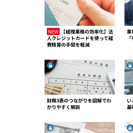
NEW
【経理業務の効率化】法
業
人クレジットカードを使って経
「
費精算の手間を軽減
財務3表のつながりを図解でわ
い
かりやすく解説
基