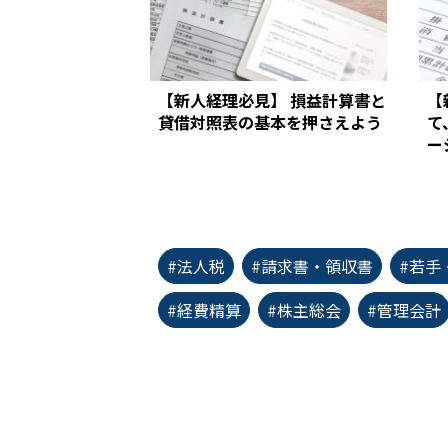
【新人経理必見】 損益計算書と
【
貸借対照表の基本を押さえよう
て
ー
#法人税
#請求書・領収書
#若手
#経費精算
#株主総会
#管理会計
first_page
chevron_left