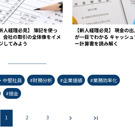
新人経理必見】 簿記を使っ
【新人経理必見】 現金の出
、会社の取引の全体像をイメ
が一目でわかる キャッシュ
ジしてみよう
ー計算書を読み解く
・中堅社員
#財務分析
#企業価値
#業務効率化
#損金
1
2
3
chevron_right
last_page