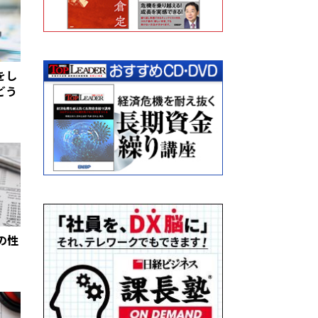
をし
どう
の性