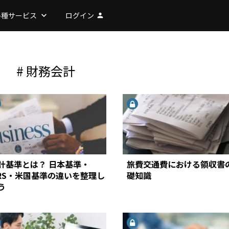
各種サービス
keyboard_arrow_down
ログイン
person
# 財務会計
計基準とは？ 日本基準・
旅費交通費における領収書
FRS・米国基準の違いを整理し
礎知識
う