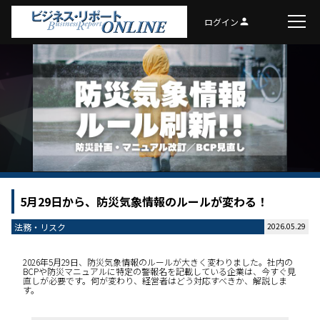
ログイン
person
5月29日から、防災気象情報のルールが変わる！
法務・リスク
2026.05.29
2026年5月29日、防災気象情報のルールが大きく変わりました。社内の
BCPや防災マニュアルに特定の警報名を記載している企業は、今すぐ見
直しが必要です。何が変わり、経営者はどう対応すべきか、解説しま
す。