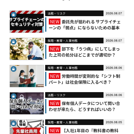
法務・リスク
2026.08.07
NEW
委託先が狙われる サプライチェ
ーンの「弱点」にならないための基本
対策
採用・教育・人事労務
2026.08.07
NEW
部下を「うつ病」にしてしまっ
た上司の処分はどこまでが適切か？
採用・教育・人事労務
2026.08.06
NEW
労働時間が変則的な「シフト制
パート」は社会保険に入るべき？
法務・リスク
2026.08.06
NEW
保有個人データについて問い合
わせが来たら、どうすればいいの？
【かんたん個人情報保護法（7）】
採用・教育・人事労務
2026.08.05
NEW
【入社1年目の『教科書の教科