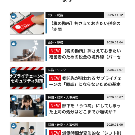
会計・税務
2025.11.12
【税の勘所】押さえておきたい税金の
「期間」
会計・税務
2026.08.04
NEW
【税の勘所】押さえておきたい
経営者のための税金の境界線（パーセ
ンテージ編）
法務・リスク
2026.08.07
NEW
委託先が狙われる サプライチェ
ーンの「弱点」にならないための基本
対策
採用・教育・人事労務
2026.08.07
NEW
部下を「うつ病」にしてしまっ
た上司の処分はどこまでが適切か？
採用・教育・人事労務
2026.08.06
NEW
労働時間が変則的な「シフト制