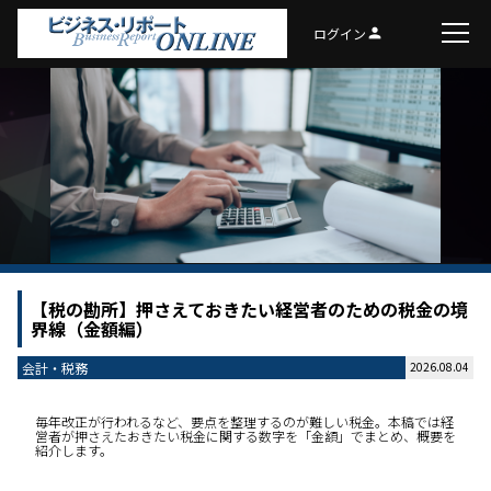
ログイン
person
【税の勘所】押さえておきたい経営者のための税金の境
界線（金額編）
会計・税務
2026.08.04
毎年改正が行われるなど、要点を整理するのが難しい税金。本稿では経
営者が押さえたおきたい税金に関する数字を「金額」でまとめ、概要を
紹介します。