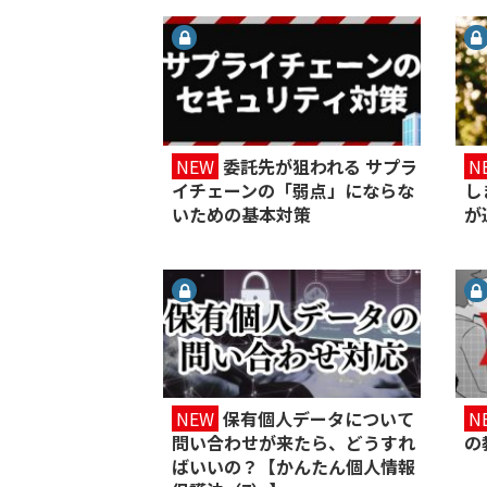
NEW
委託先が狙われる サプラ
N
イチェーンの「弱点」にならな
し
いための基本対策
が
NEW
保有個人データについて
N
問い合わせが来たら、どうすれ
の
ばいいの？【かんたん個人情報