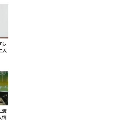
「シ
に入
に渡
人情