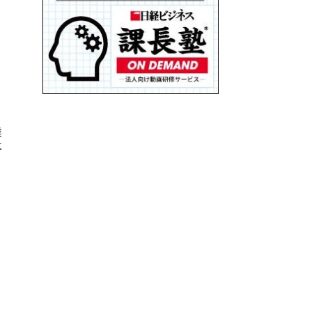
る
業
社