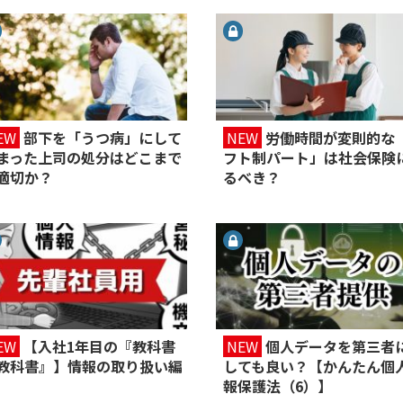
EW
部下を「うつ病」にして
NEW
労働時間が変則的な
まった上司の処分はどこまで
フト制パート」は社会保険
適切か？
るべき？
EW
【入社1年目の『教科書
NEW
個人データを第三者
教科書』】情報の取り扱い編
しても良い？【かんたん個
報保護法（6）】