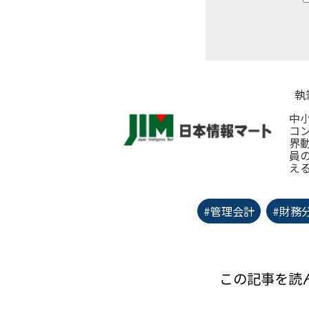
執
中
コ
界
員
え
#管理会計
#財務
この記事を読