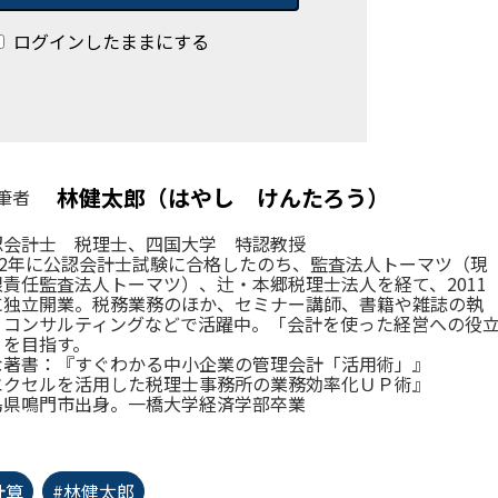
ログインしたままにする
林健太郎（はやし けんたろう）
筆者
認会計士 税理士、四国大学 特認教授
002年に公認会計士試験に合格したのち、監査法人トーマツ（現
限責任監査法人トーマツ）、辻・本郷税理士法人を経て、2011
に独立開業。税務業務のほか、セミナー講師、書籍や雑誌の執
、コンサルティングなどで活躍中。「会計を使った経営への役
」を目指す。
な著書：『すぐわかる中小企業の管理会計「活用術」』
エクセルを活用した税理士事務所の業務効率化ＵＰ術』
島県鳴門市出身。一橋大学経済学部卒業
計算
#林健太郎