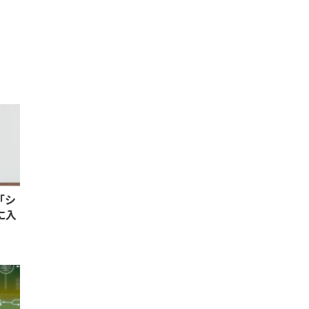
「シ
に入