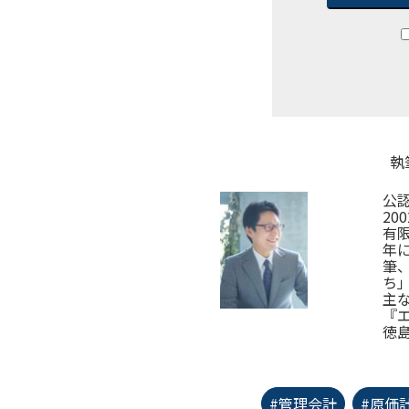
執
公
2
有
年
筆
ち
主
『
徳
#管理会計
#原価